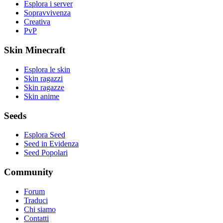
Esplora i server
Sopravvivenza
Creativa
PvP
Skin Minecraft
Esplora le skin
Skin ragazzi
Skin ragazze
Skin anime
Seeds
Esplora Seed
Seed in Evidenza
Seed Popolari
Community
Forum
Traduci
Chi siamo
Contatti