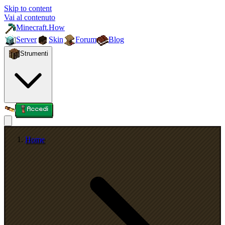
Skip to content
Vai al contenuto
Minecraft.How
Server
Skin
Forum
Blog
Strumenti
Accedi
Home