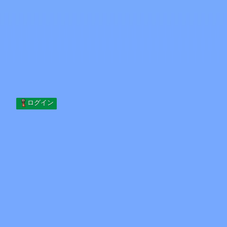
Skip to content
コンテンツへスキップ
Minecraft.How
サーバー
スキン
フォーラム
ブログ
ツール
ログイン
ホーム