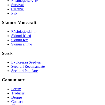
Răsfoiește servere
Survival
Creative
PvP
Skinuri Minecraft
Răsfoiește skinuri
Skinuri băieți
Skinuri fete
Skinuri anime
Seeds
Explorează Seed-uri
Seed-uri Recomandate
Seed-uri Populare
Comunitate
Forum
Traduceri
Despre
Contact