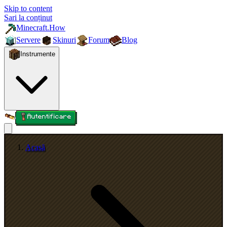
Skip to content
Sari la conținut
Minecraft.How
Servere
Skinuri
Forum
Blog
Instrumente
Autentificare
Acasă