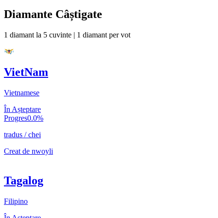
Diamante Câștigate
1 diamant la 5 cuvinte
|
1 diamant per vot
VietNam
Vietnamese
În Așteptare
Progres
0.0
%
tradus
/
chei
Creat de
nwoyli
Tagalog
Filipino
În Așteptare