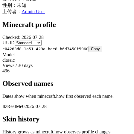
性别：
未知
上传者：
Admin User
Minecraft profile
Checked
:
2026-07-28
UUID
c04263d8-1a51-429a-bee8-b6d7450f5960
Copy
Model
classic
Views / 30 days
496
Observed names
Dates show when minecraft.how first observed each name.
ItzRealMe0
2026-07-28
Skin history
History grows as minecraft.how observes profile changes.