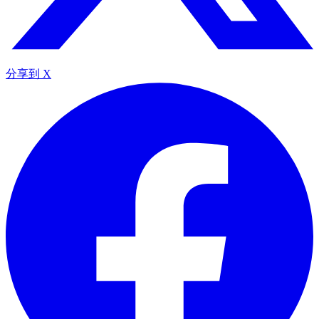
分享到 X