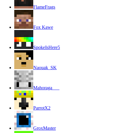
FlameFrags
Fox Kawe
SpokeIsHere5
Naouak_SK
Mahoraga___
ParrotX2
GroxMaster