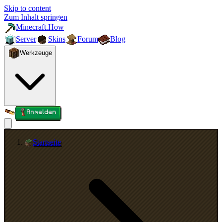
Skip to content
Zum Inhalt springen
Minecraft.How
Server
Skins
Forum
Blog
Werkzeuge
Anmelden
Startseite