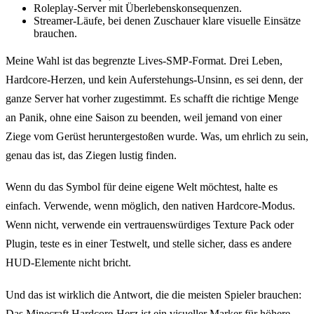
Roleplay-Server mit Überlebenskonsequenzen.
Streamer-Läufe, bei denen Zuschauer klare visuelle Einsätze
brauchen.
Meine Wahl ist das begrenzte Lives-SMP-Format. Drei Leben,
Hardcore-Herzen, und kein Auferstehungs-Unsinn, es sei denn, der
ganze Server hat vorher zugestimmt. Es schafft die richtige Menge
an Panik, ohne eine Saison zu beenden, weil jemand von einer
Ziege vom Gerüst heruntergestoßen wurde. Was, um ehrlich zu sein,
genau das ist, das Ziegen lustig finden.
Wenn du das Symbol für deine eigene Welt möchtest, halte es
einfach. Verwende, wenn möglich, den nativen Hardcore-Modus.
Wenn nicht, verwende ein vertrauenswürdiges Texture Pack oder
Plugin, teste es in einer Testwelt, und stelle sicher, dass es andere
HUD-Elemente nicht bricht.
Und das ist wirklich die Antwort, die die meisten Spieler brauchen:
Das Minecraft Hardcore-Herz ist ein visueller Marker für höhere