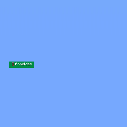
Skip to content
Zum Inhalt springen
Minecraft.How
Server
Skins
Forum
Blog
Werkzeuge
Anmelden
Startseite