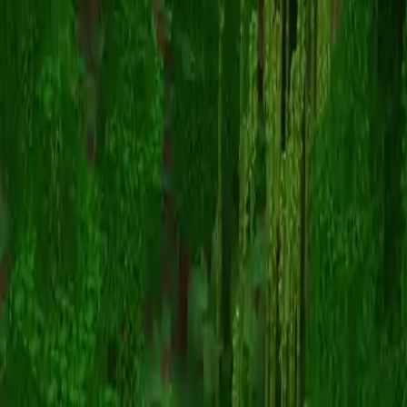
KawaiiTomoGirl
Zurück zu Skins