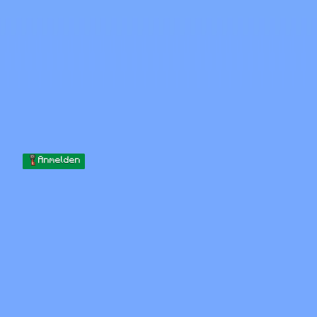
Skip to content
Zum Inhalt springen
Minecraft.How
Server
Skins
Forum
Blog
Werkzeuge
Anmelden
Startseite