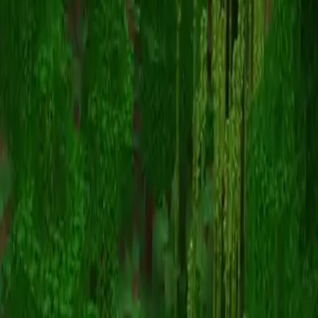
GreenGaming0
Zurück zu Skins