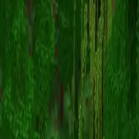
eisber64
Zurück zu Skins