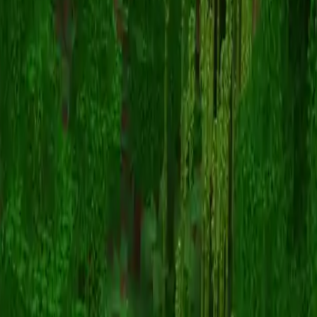
roroomine
Zurück zu Skins