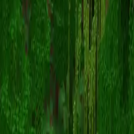
__Stamps__
Zurück zu Skins