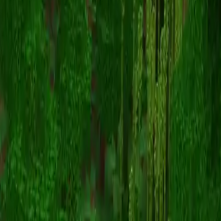
NetherNeo1
Zurück zu Skins