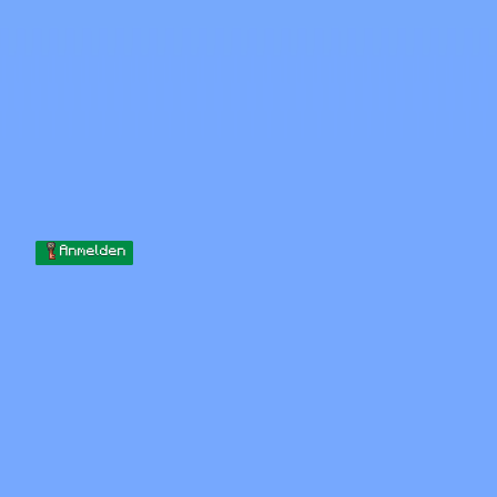
Skip to content
Zum Inhalt springen
Minecraft.How
Server
Skins
Forum
Blog
Werkzeuge
Anmelden
Startseite