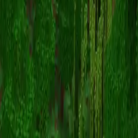
xohorses
Zurück zu Skins