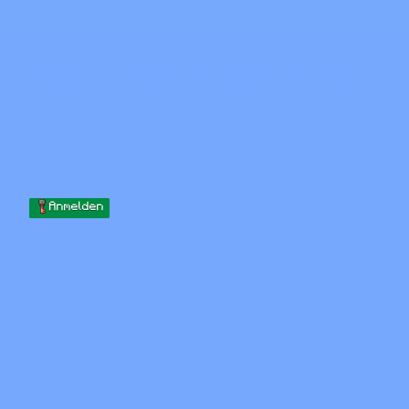
Skip to content
Zum Inhalt springen
Minecraft.How
Server
Skins
Forum
Blog
Werkzeuge
Anmelden
Startseite