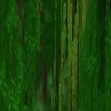
MPsaefx
Zurück zu Skins