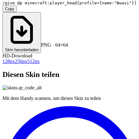
/give @p minecraft:player_head[profile={name:"Bwavi"}]
Copy
PNG · 64×64
Skin herunterladen
HD-Download
128
px
256
px
512
px
Diesen Skin teilen
Mit dem Handy scannen, um diesen Skin zu teilen