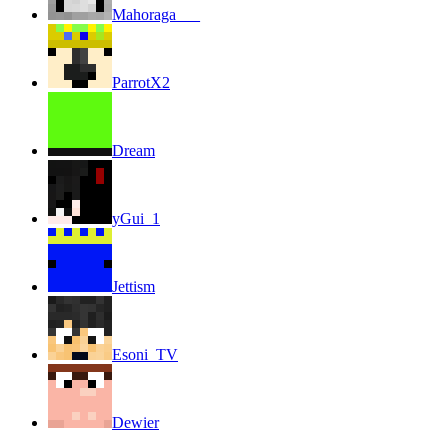
Mahoraga___
ParrotX2
Dream
yGui_1
Jettism
Esoni_TV
Dewier