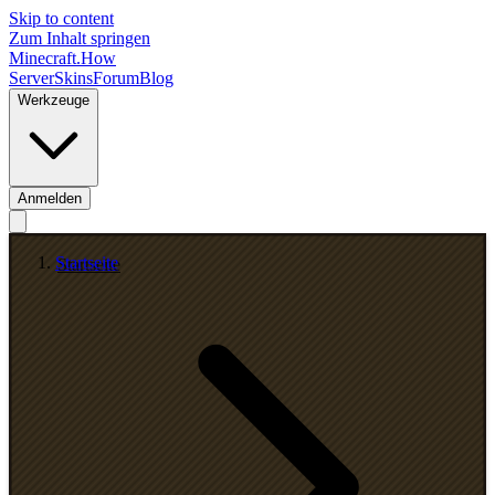
Skip to content
Zum Inhalt springen
Minecraft.How
Server
Skins
Forum
Blog
Werkzeuge
Anmelden
Startseite