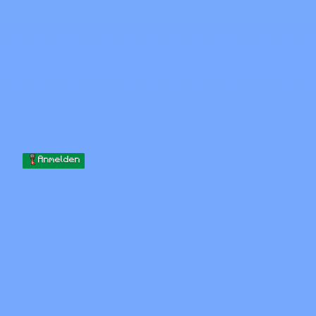
Skip to content
Zum Inhalt springen
Minecraft.How
Server
Skins
Forum
Blog
Werkzeuge
Anmelden
Startseite