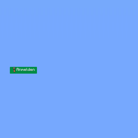
Skip to content
Zum Inhalt springen
Minecraft.How
Server
Skins
Forum
Blog
Werkzeuge
Anmelden
Startseite