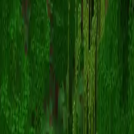
mattupro123
Zurück zu Skins