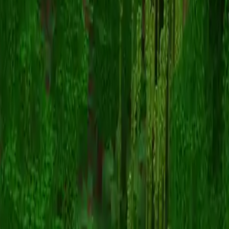
snoopygang
Zurück zu Skins