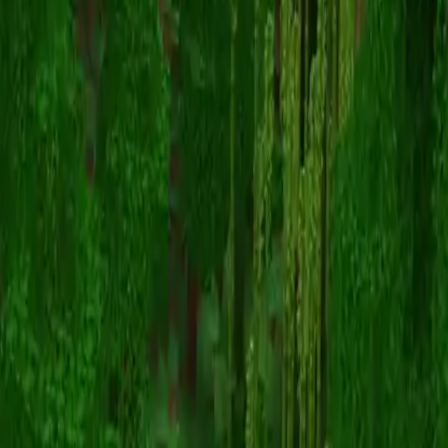
deviousboii
Zurück zu Skins