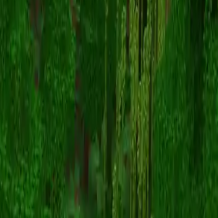
Foxiest_Ahri_EU
Zurück zu Skins