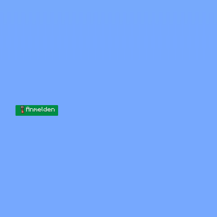
Skip to content
Zum Inhalt springen
Minecraft.How
Server
Skins
Forum
Blog
Werkzeuge
Anmelden
Startseite