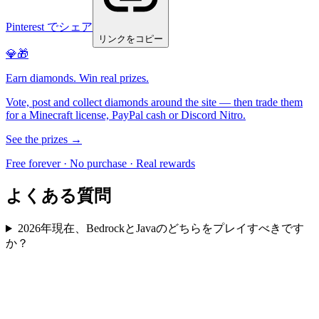
Pinterest でシェア
リンクをコピー
💎🎁
Earn diamonds. Win real prizes.
Vote, post and collect diamonds around the site — then trade them
for a Minecraft license, PayPal cash or Discord Nitro.
See the prizes →
Free forever · No purchase · Real rewards
よくある質問
2026年現在、BedrockとJavaのどちらをプレイすべきです
か？