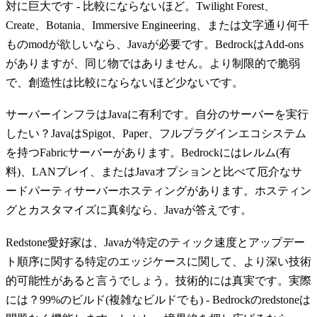
対に巨大です - 比較にならないほど。Twilight Forest、
Create、Botania、Immersive Engineering、または文字通り何千
ものmodが欲しいなら、Javaが必要です。BedrockはAdd-ons
がありますが、同じ物ではありません。より制限的で脆弱
で、創造性は比較にならないほど少ないです。
サーバーインフラはJavaに有利です。自分のサーバーを実行
したい？JavaはSpigot、Paper、フルプラグインエコシステム
を持つFabricサーバーがあります。Bedrockにはレルム(有
料)、LANプレイ、またはJavaオプションと比べて厄介なサ
ードパーティサーバーホスティングがあります。ホスティン
グとカスタマイズに真剣なら、Javaが答えです。
Redstone愛好家は、Javaが特定のティック速度とアップデー
ト順序に関する特定のエッジケースに関して、より深い技術
的可能性があると言うでしょう。技術的には真実です。実際
には？99%のビルド(複雑なビルドでも) - Bedrockのredstoneは