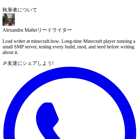
執筆者について
Alexandru Maftei
リードライター
Lead writer at minecraft.how. Long-time Minecraft player running a
small SMP server, testing every build, mod, and seed before writing
about it.
🎉
友達にシェアしよう!