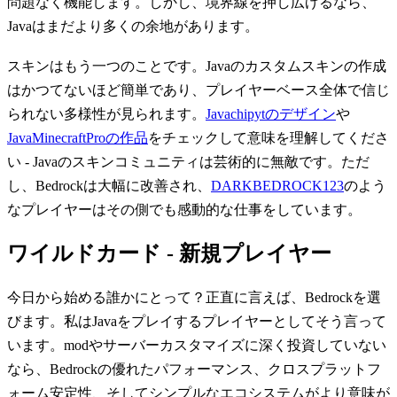
問題なく機能します。しかし、境界線を押し広げるなら、
Javaはまだより多くの余地があります。
スキンはもう一つのことです。Javaのカスタムスキンの作成
はかつてないほど簡単であり、プレイヤーベース全体で信じ
られない多様性が見られます。
Javachipytのデザイン
や
JavaMinecraftProの作品
をチェックして意味を理解してくださ
い - Javaのスキンコミュニティは芸術的に無敵です。ただ
し、Bedrockは大幅に改善され、
DARKBEDROCK123
のよう
なプレイヤーはその側でも感動的な仕事をしています。
ワイルドカード - 新規プレイヤー
今日から始める誰かにとって？正直に言えば、Bedrockを選
びます。私はJavaをプレイするプレイヤーとしてそう言って
います。modやサーバーカスタマイズに深く投資していない
なら、Bedrockの優れたパフォーマンス、クロスプラットフ
ォーム安定性、そしてシンプルなエコシステムがより意味が