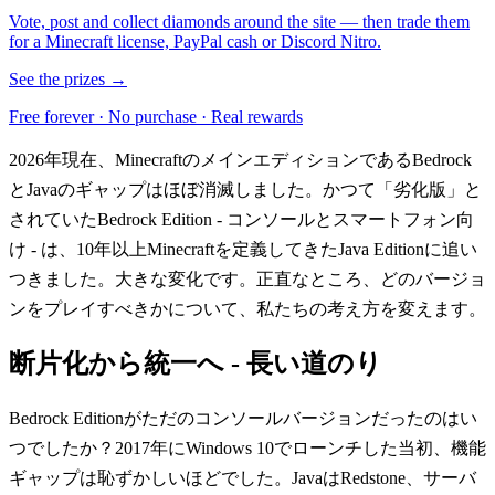
Vote, post and collect diamonds around the site — then trade them
for a Minecraft license, PayPal cash or Discord Nitro.
See the prizes →
Free forever · No purchase · Real rewards
2026年現在、MinecraftのメインエディションであるBedrock
とJavaのギャップはほぼ消滅しました。かつて「劣化版」と
されていたBedrock Edition - コンソールとスマートフォン向
け - は、10年以上Minecraftを定義してきたJava Editionに追い
つきました。大きな変化です。正直なところ、どのバージョ
ンをプレイすべきかについて、私たちの考え方を変えます。
断片化から統一へ - 長い道のり
Bedrock Editionがただのコンソールバージョンだったのはい
つでしたか？2017年にWindows 10でローンチした当初、機能
ギャップは恥ずかしいほどでした。JavaはRedstone、サーバ