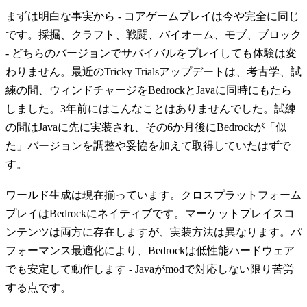
まずは明白な事実から - コアゲームプレイは今や完全に同じ
です。採掘、クラフト、戦闘、バイオーム、モブ、ブロック
- どちらのバージョンでサバイバルをプレイしても体験は変
わりません。最近のTricky Trialsアップデートは、考古学、試
練の間、ウィンドチャージをBedrockとJavaに同時にもたら
しました。3年前にはこんなことはありませんでした。試練
の間はJavaに先に実装され、その6か月後にBedrockが「似
た」バージョンを調整や妥協を加えて取得していたはずで
す。
ワールド生成は現在揃っています。クロスプラットフォーム
プレイはBedrockにネイティブです。マーケットプレイスコ
ンテンツは両方に存在しますが、実装方法は異なります。パ
フォーマンス最適化により、Bedrockは低性能ハードウェア
でも安定して動作します - Javaがmodで対応しない限り苦労
する点です。