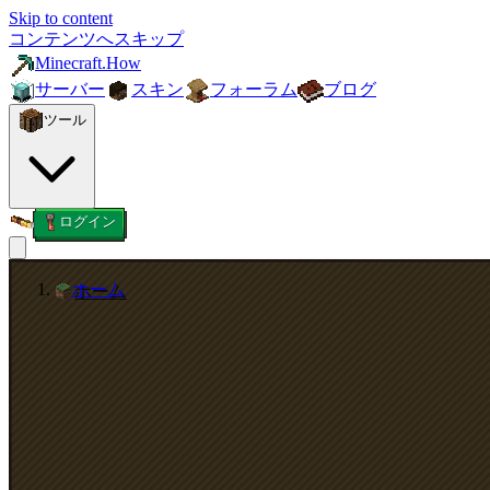
Skip to content
コンテンツへスキップ
Minecraft.How
サーバー
スキン
フォーラム
ブログ
ツール
ログイン
ホーム