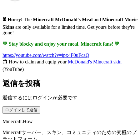
⏳ Hurry!
The
Minecraft McDonald's Meal
and
Minecraft Movie
Skins
are only available for a limited time. Get yours before they're
gone!
💚 Stay blocky and enjoy your meal, Minecraft fans! 💚
https://youtube.com/watch?v=ipx4F0uFcaQ
📺 How to claim and equip your
McDonald's Minecraft skin
(YouTube)
返信を投稿
返信するにはログインが必要です
ログインして返信
Minecraft.How
Minecraftサーバー、スキン、コミュニティのための究極のプ
ラットフォーム。