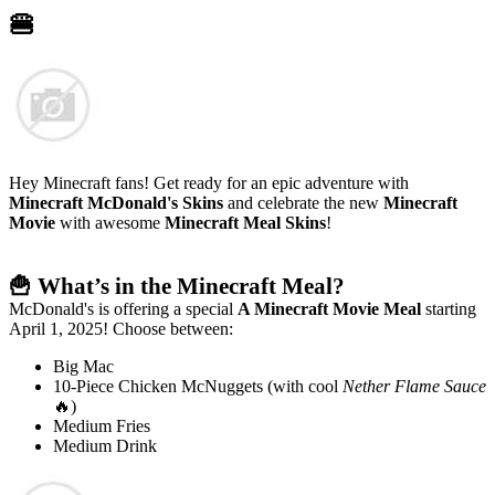
🍔
Hey Minecraft fans! Get ready for an epic adventure with
Minecraft McDonald's Skins
and celebrate the new
Minecraft
Movie
with awesome
Minecraft Meal Skins
!
🍟 What’s in the Minecraft Meal?
McDonald's is offering a special
A Minecraft Movie Meal
starting
April 1, 2025! Choose between:
Big Mac
10-Piece Chicken McNuggets (with cool
Nether Flame Sauce
🔥)
Medium Fries
Medium Drink