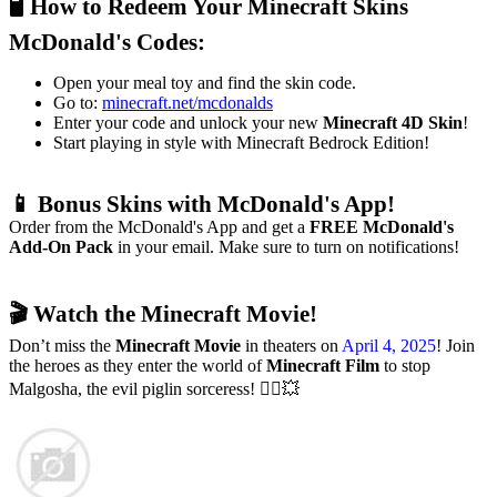
🖥️ How to Redeem Your Minecraft Skins
McDonald's Codes:
Open your meal toy and find the skin code.
Go to:
minecraft.net/mcdonalds
Enter your code and unlock your new
Minecraft 4D Skin
!
Start playing in style with Minecraft Bedrock Edition!
📱 Bonus Skins with McDonald's App!
Order from the McDonald's App and get a
FREE McDonald's
Add-On Pack
in your email. Make sure to turn on notifications!
🎬 Watch the Minecraft Movie!
Don’t miss the
Minecraft Movie
in theaters on
April 4, 2025
! Join
the heroes as they enter the world of
Minecraft Film
to stop
Malgosha, the evil piglin sorceress! 🧙‍♀️💥