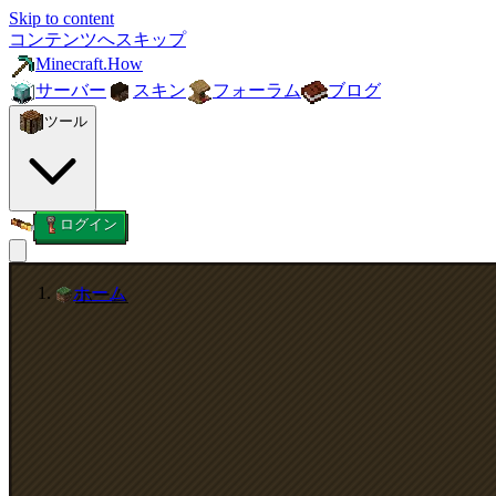
Skip to content
コンテンツへスキップ
Minecraft.How
サーバー
スキン
フォーラム
ブログ
ツール
ログイン
ホーム