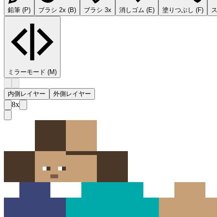
鉛筆
(
P
)
ブラシ 2x
(
B
)
ブラシ 3x
消しゴム
(
E
)
塗りつぶし
(
F
)
ミラーモード
(M)
内側レイヤー
外側レイヤー
8
x