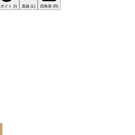
スポイト
(
I
)
直線
(
L
)
四角形
(
R
)