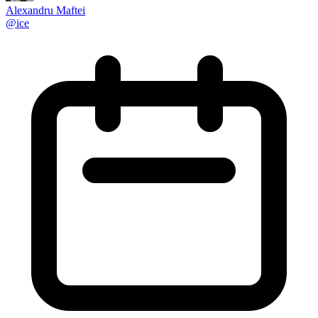
Alexandru Maftei
@
ice