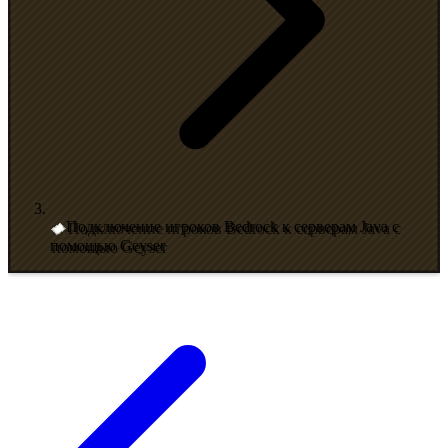
Подключение игроков Bedrock к серверам Java с
помощью Geyser