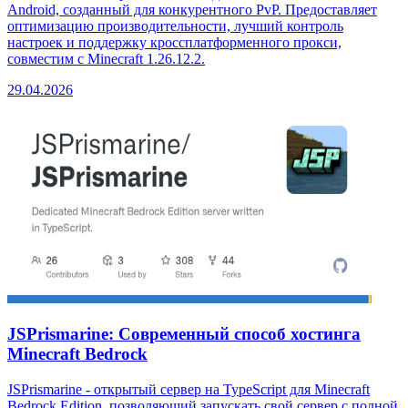
Android, созданный для конкурентного PvP. Предоставляет
оптимизацию производительности, лучший контроль
настроек и поддержку кроссплатформенного прокси,
совместим с Minecraft 1.26.12.2.
29.04.2026
JSPrismarine: Современный способ хостинга
Minecraft Bedrock
JSPrismarine - открытый сервер на TypeScript для Minecraft
Bedrock Edition, позволяющий запускать свой сервер с полной