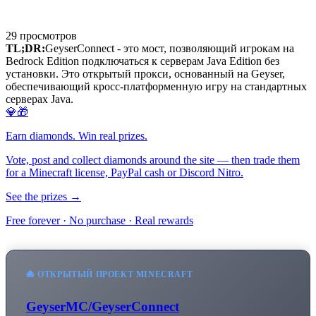
29
просмотров
TL;DR:
GeyserConnect - это мост, позволяющий игрокам на
Bedrock Edition подключаться к серверам Java Edition без
установки. Это открытый прокси, основанный на Geyser,
обеспечивающий кросс-платформенную игру на стандартных
серверах Java.
💎🎁
Earn diamonds. Win real prizes.
Vote, post and collect diamonds around the site — then trade them
for a Minecraft license, PayPal cash or Discord Nitro.
See the prizes →
Free forever · No purchase · Real rewards
🐙 ОТКРЫТЫЙ ПРОЕКТ MINECRAFT
GeyserMC/GeyserConnect