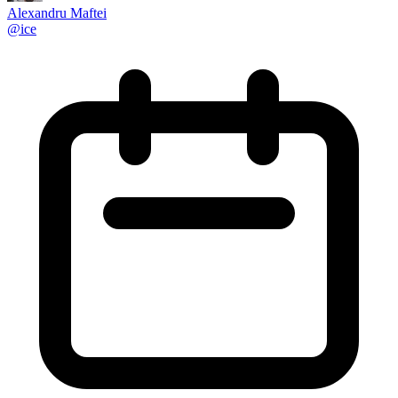
Alexandru Maftei
@
ice