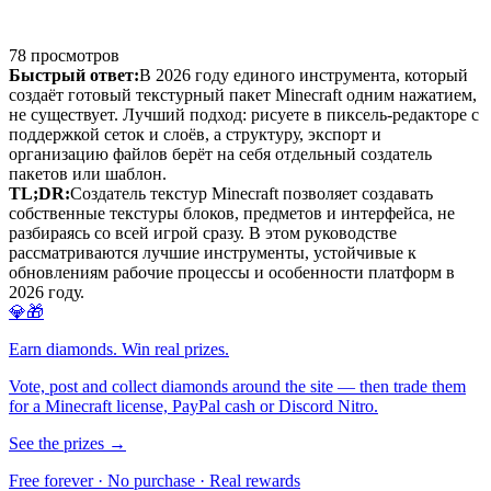
78
просмотров
Быстрый ответ:
В 2026 году единого инструмента, который
создаёт готовый текстурный пакет Minecraft одним нажатием,
не существует. Лучший подход: рисуете в пиксель-редакторе с
поддержкой сеток и слоёв, а структуру, экспорт и
организацию файлов берёт на себя отдельный создатель
пакетов или шаблон.
TL;DR:
Создатель текстур Minecraft позволяет создавать
собственные текстуры блоков, предметов и интерфейса, не
разбираясь со всей игрой сразу. В этом руководстве
рассматриваются лучшие инструменты, устойчивые к
обновлениям рабочие процессы и особенности платформ в
2026 году.
💎🎁
Earn diamonds. Win real prizes.
Vote, post and collect diamonds around the site — then trade them
for a Minecraft license, PayPal cash or Discord Nitro.
See the prizes →
Free forever · No purchase · Real rewards