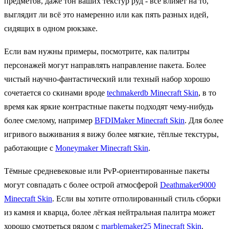
предметов, даже тон ваших текстур руд - всё влияет на то,
выглядит ли всё это намеренно или как пять разных идей,
сидящих в одном рюкзаке.
Если вам нужны примеры, посмотрите, как палитры
персонажей могут направлять направление пакета. Более
чистый научно-фантастический или техный набор хорошо
сочетается со скинами вроде
techmakerdb Minecraft Skin
, в то
время как яркие контрастные пакеты подходят чему-нибудь
более смелому, например
BFDIMaker Minecraft Skin
. Для более
игривого выживания я вижу более мягкие, тёплые текстуры,
работающие с
Moneymaker Minecraft Skin
.
Тёмные средневековые или PvP-ориентированные пакеты
могут совпадать с более острой атмосферой
Deathmaker9000
Minecraft Skin
. Если вы хотите отполированный стиль сборки
из камня и кварца, более лёгкая нейтральная палитра может
хорошо смотреться рядом с
marblemaker25 Minecraft Skin
.