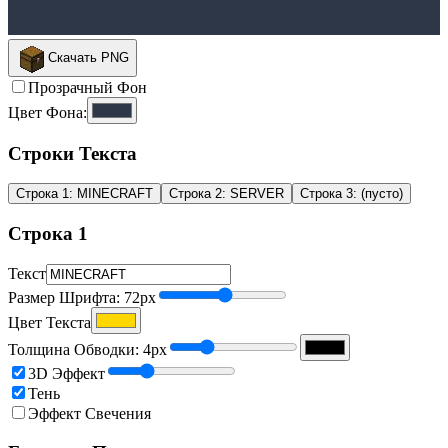
Скачать PNG
Прозрачный Фон
Цвет Фона
:
Строки Текста
Строка
1
:
MINECRAFT
Строка
2
:
SERVER
Строка
3
:
(пусто)
Строка
1
Текст
Размер Шрифта
:
72
px
Цвет Текста
Толщина Обводки
:
4
px
3D Эффект
Тень
Эффект Свечения