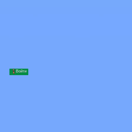
Skip to content
Перейти к содержимому
Minecraft.How
Серверы
Скины
Форум
Блог
Инструменты
Войти
Главная