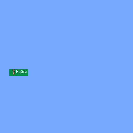
Skip to content
Перейти к содержимому
Minecraft.How
Серверы
Скины
Форум
Блог
Инструменты
Войти
Главная