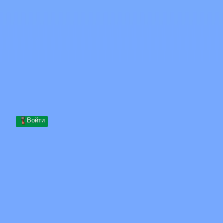
Skip to content
Перейти к содержимому
Minecraft.How
Серверы
Скины
Форум
Блог
Инструменты
Войти
Главная