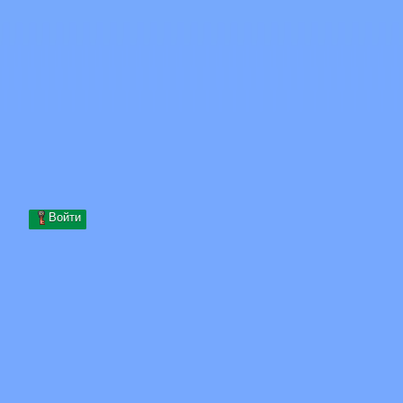
Skip to content
Перейти к содержимому
Minecraft.How
Серверы
Скины
Форум
Блог
Инструменты
Войти
Главная