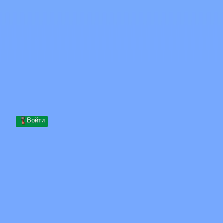
Skip to content
Перейти к содержимому
Minecraft.How
Серверы
Скины
Форум
Блог
Инструменты
Войти
Главная