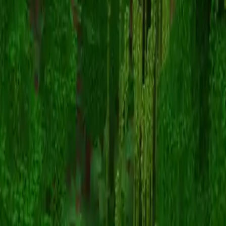
JinBop
Назад к скинам