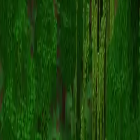
timpekol
Назад к скинам