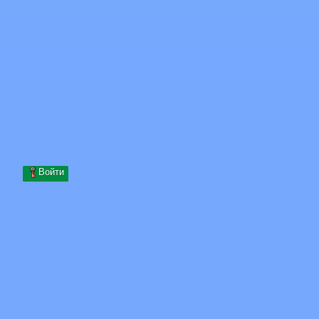
Skip to content
Перейти к содержимому
Minecraft.How
Серверы
Скины
Форум
Блог
Инструменты
Войти
Главная