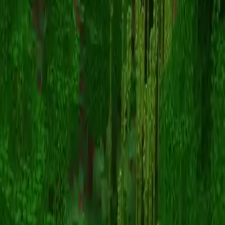
ChumFu
Назад к скинам