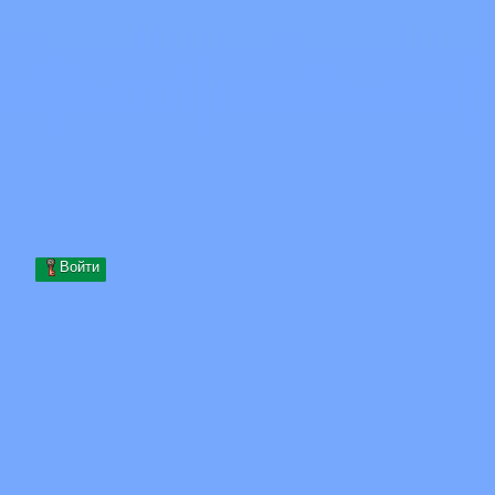
Skip to content
Перейти к содержимому
Minecraft.How
Серверы
Скины
Форум
Блог
Инструменты
Войти
Главная