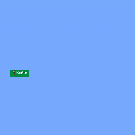
Skip to content
Перейти к содержимому
Minecraft.How
Серверы
Скины
Форум
Блог
Инструменты
Войти
Главная