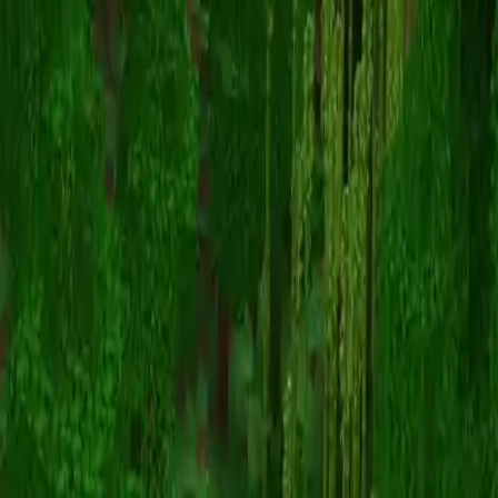
Skorpiongamer
Назад к скинам