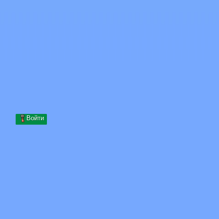
Skip to content
Перейти к содержимому
Minecraft.How
Серверы
Скины
Форум
Блог
Инструменты
Войти
Главная