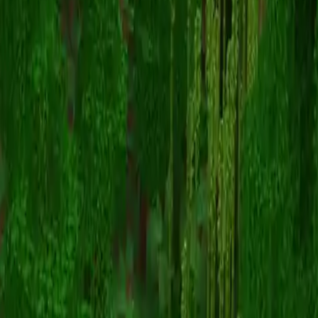
Poseidon
Назад к скинам