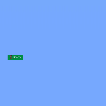
Skip to content
Перейти к содержимому
Minecraft.How
Серверы
Скины
Форум
Блог
Инструменты
Войти
Главная