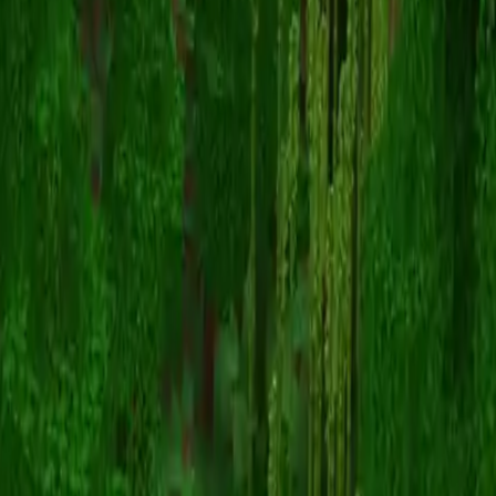
artsbykev
Назад к скинам