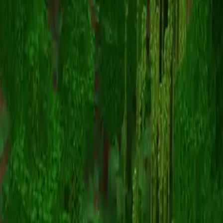
Sp33dy
Назад к скинам