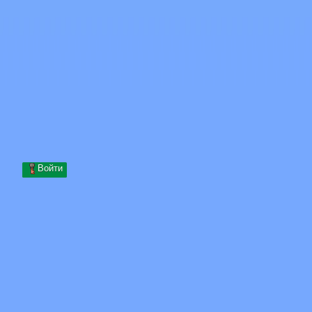
Skip to content
Перейти к содержимому
Minecraft.How
Серверы
Скины
Форум
Блог
Инструменты
Войти
Главная