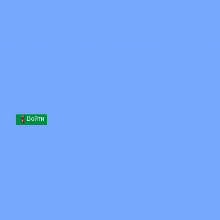
Skip to content
Перейти к содержимому
Minecraft.How
Серверы
Скины
Форум
Блог
Инструменты
Войти
Главная