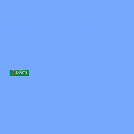
Skip to content
Перейти к содержимому
Minecraft.How
Серверы
Скины
Форум
Блог
Инструменты
Войти
Главная