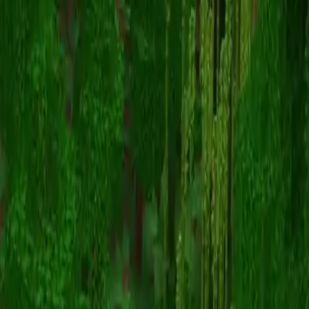
KryptoDot
Назад к скинам