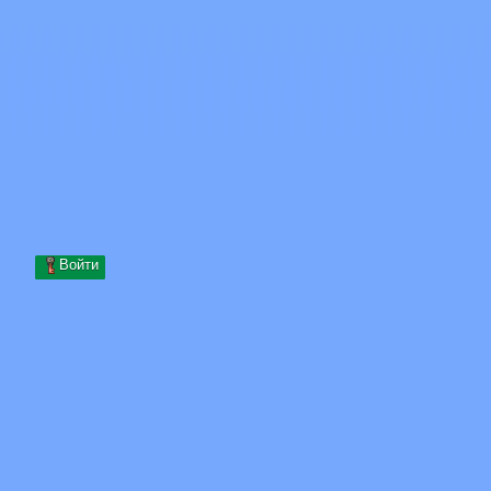
Skip to content
Перейти к содержимому
Minecraft.How
Серверы
Скины
Форум
Блог
Инструменты
Войти
Главная