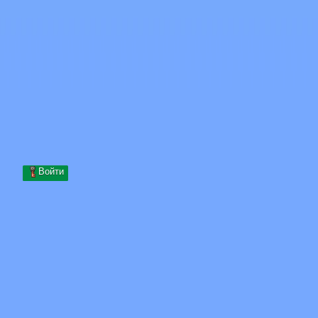
Skip to content
Перейти к содержимому
Minecraft.How
Серверы
Скины
Форум
Блог
Инструменты
Войти
Главная