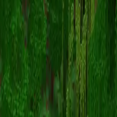
MoltenFreddy15
Назад к скинам