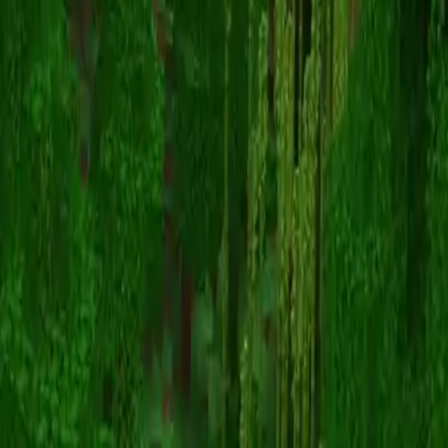
bella_
Назад к скинам