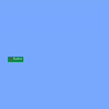
Skip to content
Перейти к содержимому
Minecraft.How
Серверы
Скины
Форум
Блог
Инструменты
Войти
Главная