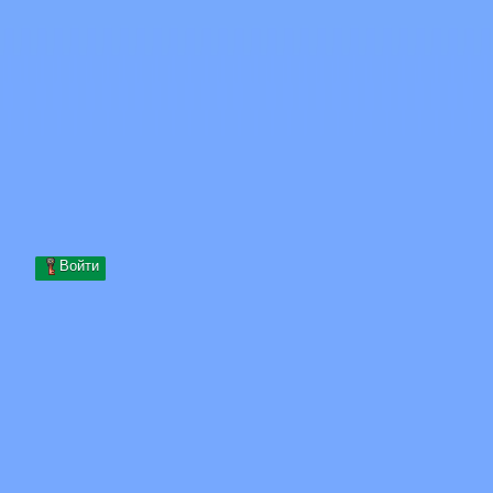
Skip to content
Перейти к содержимому
Minecraft.How
Серверы
Скины
Форум
Блог
Инструменты
Войти
Главная