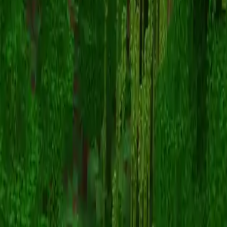
animosa_mc
Назад к скинам