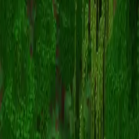
ThatISzoxU
Назад к скинам