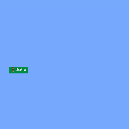
Skip to content
Перейти к содержимому
Minecraft.How
Серверы
Скины
Форум
Блог
Инструменты
Войти
Главная