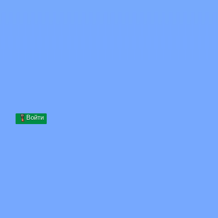
Skip to content
Перейти к содержимому
Minecraft.How
Серверы
Скины
Форум
Блог
Инструменты
Войти
Главная