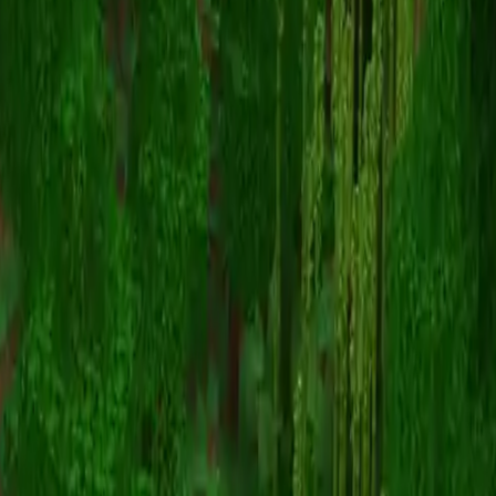
ldshodowlady
Назад к скинам