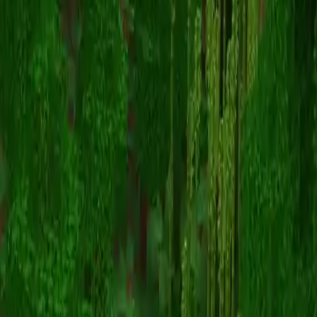
moogra
Назад к скинам