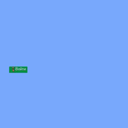
Skip to content
Перейти к содержимому
Minecraft.How
Серверы
Скины
Форум
Блог
Инструменты
Войти
Главная