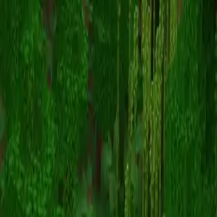
Nootmaredemon
Назад к скинам