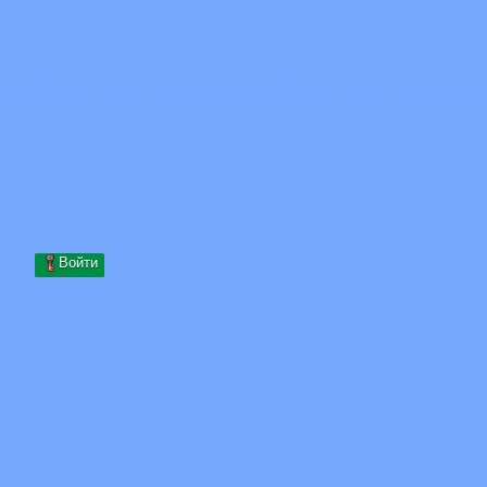
Skip to content
Перейти к содержимому
Minecraft.How
Серверы
Скины
Форум
Блог
Инструменты
Войти
Главная